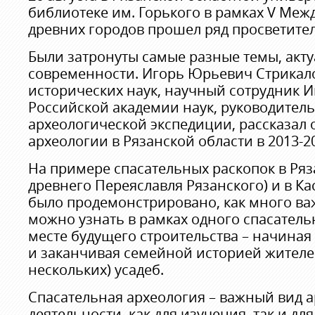
библиотеке им. Горького в рамках V Ме
древних городов прошел ряд просветител
Были затронуты самые разные темы, акт
современности. Игорь Юрьевич Стрикало
исторических наук, научный сотрудник И
Российской академии наук, руководител
археологической экспедиции, рассказал 
археологии в Рязанской области в 2013-20
На примере спасательных раскопок в Ряз
древнего Переяславля Рязанского) и в К
было продемонстрировано, как много в
можно узнать в рамках одного спасатель
месте будущего строительства – начиная
и заканчивая семейной историей жителе
нескольких) усадеб.
Спасательная археология – важный вид 
деятельности, как для изучения, так и д