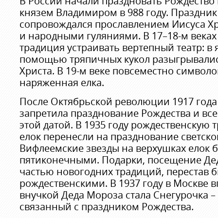
В России начали праздновать Рождество
князем Владимиром в 988 году. Праздник
сопровождался прославлением Иисуса Хри
и народными гуляниями. В 17–18-м веках
традиция устраивать вертепный театр: в 
помощью тряпичных кукол разыгрывали
Христа. В 19-м веке повсеместно символо
наряженная елка.
После Октябрьской революции 1917 года 
запретила празднование Рождества и все
этой датой. В 1935 году рождественскую
елок перенесли на празднование светско
Вифлеемские звезды на верхушках елок 
пятиконечными. Подарки, посещение Дед
частью новогодних традиций, перестав 
рождественскими. В 1937 году в Москве 
внучкой Деда Мороза стала Снегурочка –
связанный с праздником Рождества.