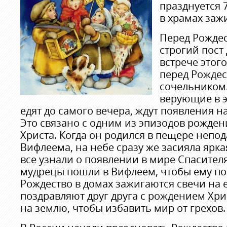
празднуется 7
в храмах заж
Перед Рождес
строгий пост
встрече этог
перед Рождес
сочельником
верующие в э
едят до самого вечера, ждут появления н
Это связано с одним из эпизодов рожде
Христа. Когда он родился в пещере непод
Вифлеема, на небе сразу же засияла ярка
все узнали о появлении в мире Спасител
мудрецы пошли в Вифлеем, чтобы ему по
Рождество в домах зажигаются свечи на е
поздравляют друг друга с рождением Хри
на землю, чтобы избавить мир от грехов.