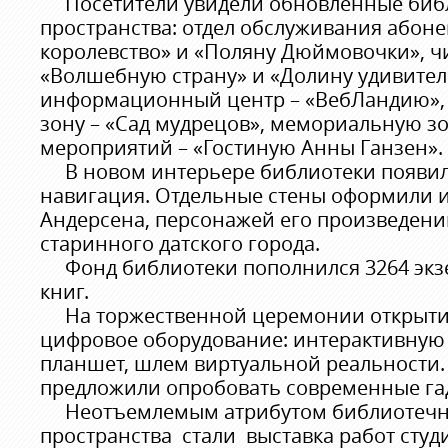
Посетители увидели обновленные биб
пространства: отдел обслуживания абон
королевство» и «Поляну Дюймовочки», ч
«Волшебную страну» и «Долину удивител
информационный центр – «ВебЛандию»,
зону – «Сад мудрецов», мемориальную з
мероприятий – «Гостиную Анны Ганзен».
В новом интерьере библиотеки появил
навигация. Отдельные стены оформили
Андерсена, персонажей его произведени
старинного датского города.
Фонд библиотеки пополнился 3264 экз
книг.
На торжественной церемонии открытия
цифровое оборудование: интерактивную 
планшет, шлем виртуальной реальности.
предложили опробовать современные га
Неотъемлемым атрибутом библиотечно
пространства стали выставка работ студ