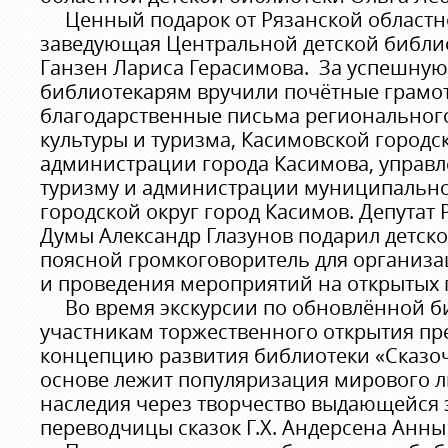
Ценный подарок от Рязанской областн
заведующая Центральной детской библио
Ганзен Лариса Герасимова. За успешную
библиотекарям вручили почётные грамо
благодарственные письма региональног
культуры и туризма, Касимовской городс
администрации города Касимова, управле
туризму и администрации муниципально
городской округ город Касимов. Депутат
Думы Александр Глазунов подарил детск
поясной громкоговоритель для организа
и проведения мероприятий на открытых 
Во время экскурсии по обновлённой б
участникам торжественного открытия пр
концепцию развития библиотеки «Сказоч
основе лежит популяризация мирового л
наследия через творчество выдающейся 
переводчицы сказок Г.Х. Андерсена Анны