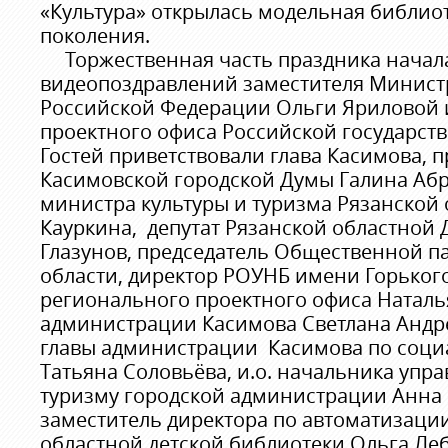
«Культура» открылась модельная библио
поколения.
Торжественная часть праздника начала
видеопоздравлений заместителя Минист
Российской Федерации Ольги Яриловой 
проектного офиса Российской государст
Гостей приветствовали глава Касимова, 
Касимовской городской Думы Галина Абр
министра культуры и туризма Рязанской
Кауркина, депутат Рязанской областной
Глазунов, председатель Общественной п
области, директор РОУНБ имени Горьког
регионального проектного офиса Наталья
администрации Касимова Светлана Андре
главы администрации Касимова по соц
Татьяна Соловьёва, и.о. начальника упра
туризму городской администрации Анна 
заместитель директора по автоматизаци
областной детской библиотеки Ольга Леб