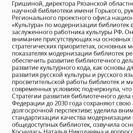
Гришиной, директора Рязанской област
научной библиотеки имени Горького, ру
Регионального проектного офиса нацио
«Культура» по модернизации библиотек в
заслуженного работника культуры РФ. Он
внимание присутствующих на основных з
стратегических приоритетах, основных 
показателях модернизации библиотек ре
обеспечить развитие библиотечного дела
развитие культурного кода, как основы д
развития русской культуры и русского яз
просветительской работы библиотек и м
современных условиях; подчеркнула, чт
Стратегии развития библиотечного дела 
Федерации до 2030 года сохраняют свою 
долгосрочной перспективе; уделила вни
стандартизации качества модернизаци
общедоступных библиотек, озвучила осн
Коснулась Наталья Николаевна и вопрос