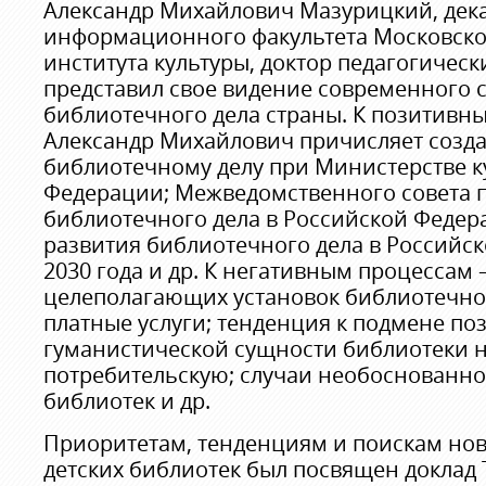
Александр Михайлович Мазурицкий, дек
информационного факультета Московско
института культуры, доктор педагогическ
представил свое видение современного 
библиотечного дела страны. К позитивн
Александр Михайлович причисляет созда
библиотечному делу при Министерстве к
Федерации; Межведомственного совета 
библиотечного дела в Российской Федер
развития библиотечного дела в Российс
2030 года и др. К негативным процессам
целеполагающих установок библиотечно
платные услуги; тенденция к подмене по
гуманистической сущности библиотеки н
потребительскую; случаи необоснованн
библиотек и др.
Приоритетам, тенденциям и поискам нов
детских библиотек был посвящен доклад