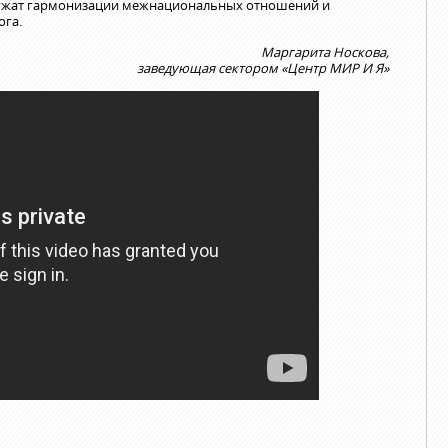
лужат гармонизации межнациональных отношений и
ога.
Маргарита Носкова,
заведующая сектором «Центр МИР И Я»