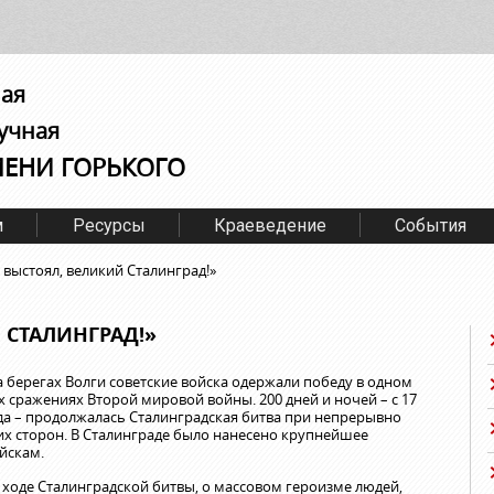
ная
учная
МЕНИ ГОРЬКОГО
м
Ресурсы
Краеведение
События
 выстоял, великий Сталинград!»
 СТАЛИНГРАД!»
на берегах Волги советские войска одержали победу в одном
 сражениях Второй мировой войны. 200 дней и ночей – с 17
ода – продолжалась Сталинградская битва при непрерывно
х сторон. В Сталинграде было нанесено крупнейшее
йскам.
 ходе Сталинградской битвы, о массовом героизме людей,