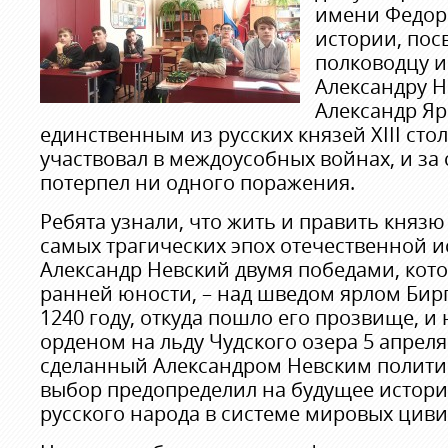
имени Федора
истории, по
полководцу и
Александру Н
Александр Я
единственным из русских князей XIII стол
участвовал в междоусобных войнах, и за
потерпел ни одного поражения.
Ребята узнали, что жить и править князю
самых трагических эпох отечественной 
Александр Невский двумя победами, кот
ранней юности, – над шведом ярлом Бирг
1240 году, откуда пошло его прозвище, и
орденом на льду Чудского озера 5 апреля 
сделанный Александром Невским полити
выбор предопределил на будущее истори
русского народа в системе мировых цив