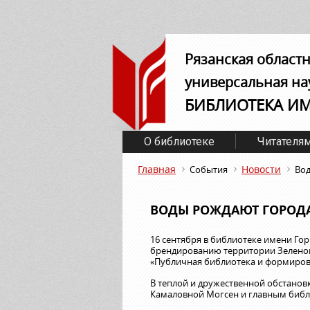
Рязанская област
универсальная на
БИБЛИОТЕКА И
О библиотеке
Читателя
Главная
Новости
События
Во
ВОДЫ РОЖДАЮТ ГОРОД
16 сентября в библиотеке имени Го
брендированию территории Зеленог
«Публичная библиотека и формиров
В теплой и дружественной обстанов
Камаловной Могсен и главным биб