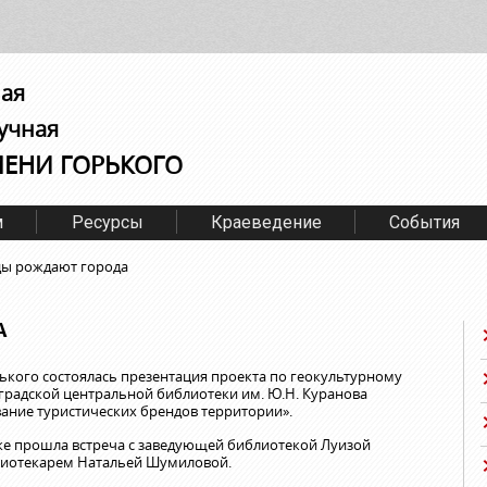
ная
учная
МЕНИ ГОРЬКОГО
м
Ресурсы
Краеведение
События
ды рождают города
А
рького состоялась презентация проекта по геокультурному
радской центральной библиотеки им. Ю.Н. Куранова
ание туристических брендов территории».
ке прошла встреча с заведующей библиотекой Луизой
лиотекарем Натальей Шумиловой.