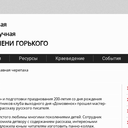
ная
учная
МЕНИ ГОРЬКОГО
м
Ресурсы
Краеведение
События
авная черепаха
 и подготовки празднования 200-летия со дня рождения
стников клуба выходного дня «Домовенок» прошел мастер-
ассказу русского писателя.
лстого любимы многими поколениями детей. Сотрудник
омила детвору с содержанием рассказа, интересными
едложила юным читателям изготовить панно-коллаж.