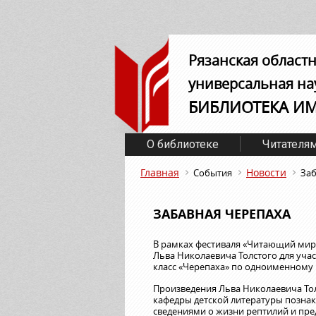
Рязанская област
универсальная на
БИБЛИОТЕКА И
О библиотеке
Читателя
Главная
Новости
События
Заб
ЗАБАВНАЯ ЧЕРЕПАХА
В рамках фестиваля «Читающий мир»
Льва Николаевича Толстого для уча
класс «Черепаха» по одноименному р
Произведения Льва Николаевича То
кафедры детской литературы познак
сведениями о жизни рептилий и пр