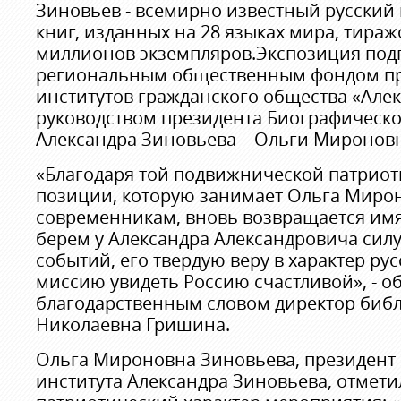
Зиновьев - всемирно известный русский 
книг, изданных на 28 языках мира, тира
миллионов экземпляров.Экспозиция под
региональным общественным фондом пр
институтов гражданского общества «Але
руководством президента Биографическо
Александра Зиновьева – Ольги Миронов
«Благодаря той подвижнической патрио
позиции, которую занимает Ольга Мирон
современникам, вновь возвращается им
берем у Александра Александровича силу
событий, его твердую веру в характер рус
миссию увидеть Россию счастливой», - о
благодарственным словом директор биб
Николаевна Гришина.
Ольга Мироновна Зиновьева, президент
института Александра Зиновьева, отмет