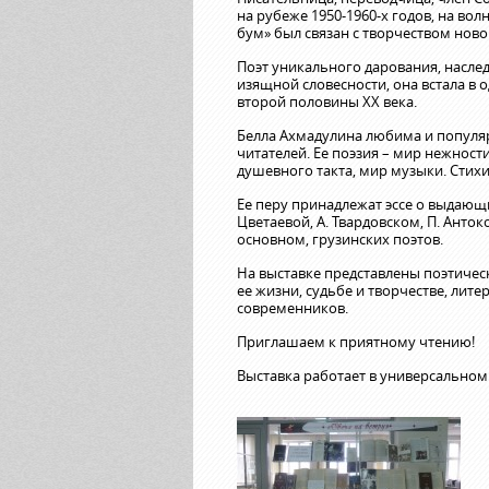
на рубеже 1950-1960-х годов, на вол
бум» был связан с творчеством ново
Поэт уникального дарования, насле
изящной словесности, она встала в
второй половины XX века.
Белла Ахмадулина любима и популярн
читателей. Ее поэзия – мир нежност
душевного такта, мир музыки. Стих
Ее перу принадлежат эссе о выдающих
Цветаевой, А. Твардовском, П. Анток
основном, грузинских поэтов.
На выставке представлены поэтичес
ее жизни, судьбе и творчестве, лит
современников.
Приглашаем к приятному чтению!
Выставка работает в универсальном 