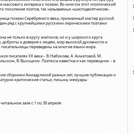
не массового интереса к поэзии. Во многом этот «поэтический
го поколения поэтов, так называемых «шестидесятников».
дница поэзии Серебряного века, признанный мастер русской
 один ряд с крупнейшими русскими лирическими поэтами
а не только в кругу знатоков, но и у широкого круга
и, доброты и доверия к людям, мир высокой духовности и
и писательницы переведены на многие языки мира.
ся писателях ХХ века – В. Набокове, А. Ахматовой, М.
ольском, В. Высоцком. Поэтесса известна и как переводчик – в
кие сборники Ахмадулиной разных лет, лучшие публикации о
ературно-критические статьи, письма, мемуары
читальном зале с 1 по 30 апреля.