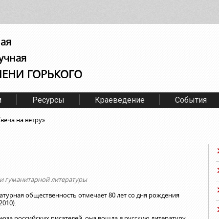
ная
учная
МЕНИ ГОРЬКОГО
м
Ресурсы
Краеведение
События
Свеча на ветру»
и гуманитарной литературы
ратурная общественность отмечает 80 лет со дня рождения
010).
юза российских писателей, она вошла в русскую литературу