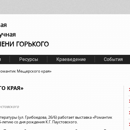
ная
учная
МЕНИ ГОРЬКОГО
м
Ресурсы
Краеведение
События
Романтик Мещерского края»
О КРАЯ»
устовского
итературы (ул. Грибоедова, 26/6) работает выставка «Романтик
летию со дня рождения К.Г. Паустовского.