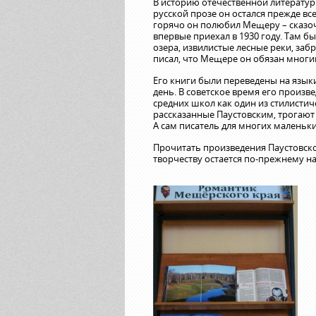
В историю отечественной литератур
русской прозе он остался прежде в
горячо он полюбил Мещеру – сказо
впервые приехал в 1930 году. Там был
озера, извилистые лесные реки, заб
писал, что Мещере он обязан многи
Его книги были переведены на язык
день. В советское время его произ
средних школ как один из стилисти
рассказанные Паустовским, трогают
А сам писатель для многих маленьк
Прочитать произведения Паустовско
творчеству остается по-прежнему на