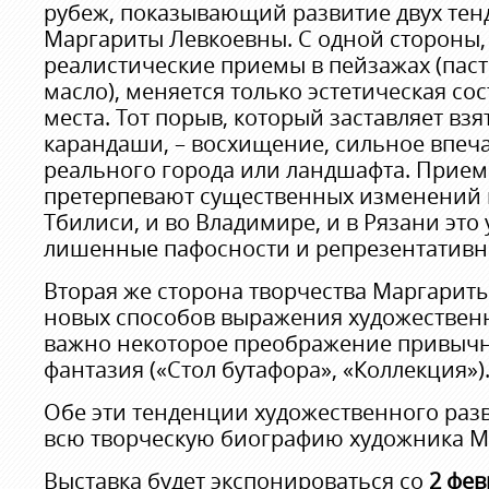
рубеж, показывающий развитие двух тен
Маргариты Левкоевны. С одной стороны,
реалистические приемы в пейзажах (пасте
масло), меняется только эстетическая с
места. Тот порыв, который заставляет взя
карандаши, – восхищение, сильное впеча
реального города или ландшафта. Прием
претерпевают существенных изменений в
Тбилиси, и во Владимире, и в Рязани это 
лишенные пафосности и репрезентативн
Вторая же сторона творчества Маргариты
новых способов выражения художественн
важно некоторое преображение привычно
фантазия («Стол бутафора», «Коллекция»)
Обе эти тенденции художественного раз
всю творческую биографию художника М
Выставка будет экспонироваться со
2 фев