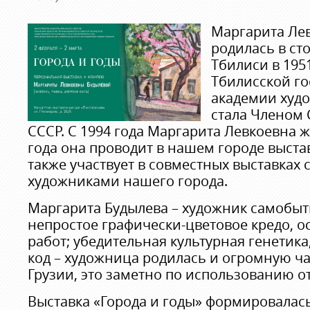
Маргарита Ле
родилась в ст
Тбилиси в 1951
Тбилисской г
академии худож
стала Членом
СССР. С 1994 года Маргарита Левкоевна ж
года она проводит в нашем городе выстав
также участвует в совместных выставках 
художниками нашего города.
Маргарита Будылева – художник самобыт
непростое графически-цветовое кредо, о
работ; убедительная культурная генетик
код – художница родилась и огромную ча
Грузии, это заметно по использованию от
Выставка «Города и годы» формировалас