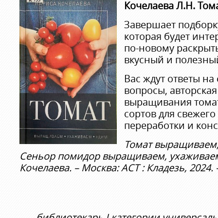
Кочелаева
Л.Н. Том
Завершает подборку
которая будет интер
по-новому раскрыть
вкусный и полезны
Вас ждут ответы н
вопросы, авторская
выращивания томат
сортов для свежего
переработки и кон
Томат выращиваем,
Сеньор помидор выращиваем, ухаживаем
Кочелаева. – Москва: АСТ : Кладезь, 2024. –
библиотекарь
I
категории универсаль