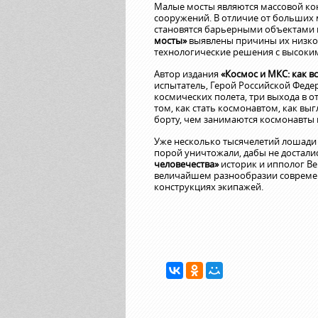
Малые мосты являются массовой кон
сооружений. В отличие от больших 
становятся барьерными объектами 
мосты»
выявлены причины их низко
технологические решения с высоки
Автор издания
«Космос и МКС: как в
испытатель, Герой Российской Феде
космических полета, три выхода в о
том, как стать космонавтом, как вы
борту, чем занимаются космонавты 
Уже несколько тысячелетий лошади с
порой уничтожали, дабы не досталис
человечества»
историк и ипполог Ве
величайшем разнообразии современ
конструкциях экипажей.