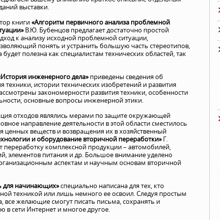
даний выставки.
тор книги
«Алгоритм первичного анализа проблемной
туации»
В.Ю. Бубенцов предлагает достаточно простой
дход к анализу исходной проблемной ситуации,
зволяющий понять и устранить большую часть стереотипов,
будет полезна как специалистам технических областей, так
«История инженерного дела»
приведены сведения об
я техники, истории технических изобретений и развития
рассмотрены закономерности развития техники, особенности
ности, основные вопросы инженерной этики.
зация отходов являлись мерами по защите окружающей
новное направление деятельности в этой области сместилось
я ценных веществ и возвращения их в хозяйственный
технологии и оборудование вторичной переработки»
Г.
т переработку комплексной продукции – автомобилей,
ий, элементов питания и др. Большое внимание уделено
рганизационным аспектам и научным основам вторичной
ь для начинающих»
специально написана для тех, кто
ной техникой или лишь немного ее освоил. Следуя простым
, все желающие смогут писать письма, сохранять и
 в сети Интернет и многое другое.