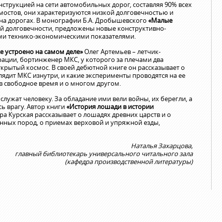
струкцией на сети автомобильных дорог, составляя 90% всех
мостов, они характеризуются низкой долговечностью и
на дорогах. В монографии Б.А. Дробышевского
«Малые
й долговечности, предложены новые конструктивно-
ми технико-экономическими показателями.
се устроено на самом деле»
Олег Артемьев – летчик-
рации, бортинженер МКС, у которого за плечами два
ткрытый космос. В своей дебютной книге он рассказывает о
глядит МКС изнутри, и какие эксперименты проводятся на ее
в свободное время и о многом другом.
лужат человеку. За обладание ими вели войны, их берегли, а
ь врагу. Автор книги
«История лошади в истории
ра Курская рассказывает о лошадях древних царств и о
ных пород, о приемах верховой и упряжной езды,
Наталья Захарцова,
главный библиотекарь универсального читального зала
(кафедра производственной литературы)