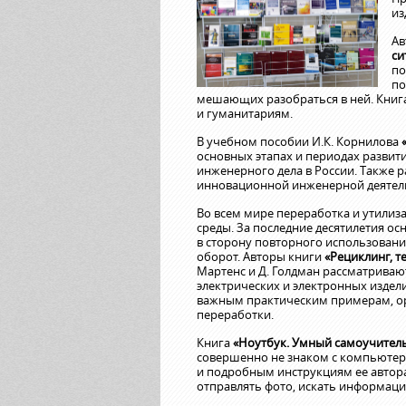
из
Ав
си
по
по
мешающих разобраться в ней. Книга 
и гуманитариям.
В учебном пособии И.К. Корнилова
основных этапах и периодах развити
инженерного дела в России. Также 
инновационной инженерной деятель
Во всем мире переработка и утили
среды. За последние десятилетия ос
в сторону повторного использовани
оборот. Авторы книги
«Рециклинг, 
Мартенс и Д. Голдман рассматриваю
электрических и электронных издел
важным практическим примерам, о
переработки.
Книга
«Ноутбук. Умный самоучител
совершенно не знаком с компьютер
и подробным инструкциям ее автора
отправлять фото, искать информацию