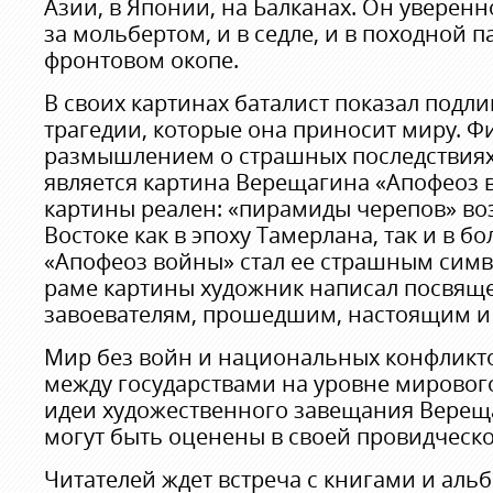
Азии, в Японии, на Балканах. Он уверенн
за мольбертом, и в седле, и в походной па
фронтовом окопе.
В своих картинах баталист показал подл
трагедии, которые она приносит миру. 
размышлением о страшных последствия
является картина Верещагина «Апофеоз в
картины реален: «пирамиды черепов» во
Востоке как в эпоху Тамерлана, так и в б
«Апофеоз войны» стал ее страшным симв
раме картины художник написал посвящ
завоевателям, прошедшим, настоящим и
Мир без войн и национальных конфликт
между государствами на уровне мировог
идеи художественного завещания Вереща
могут быть оценены в своей провидческ
Читателей ждет встреча с книгами и ал