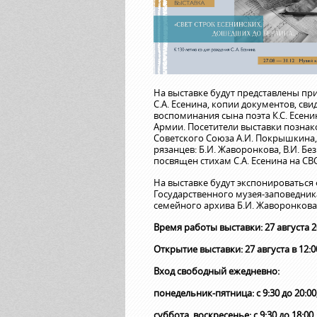
На выставке будут представлены п
С.А. Есенина, копии документов, св
воспоминания сына поэта К.С. Есени
Армии. Посетители выставки позна
Советского Союза А.И. Покрышкина,
рязанцев: Б.И. Жаворонкова, В.И. Бе
посвящен стихам С.А. Есенина на СВ
На выставке будут экспонироваться
Государственного музея-заповедника
семейного архива Б.И. Жаворонкова
Время работы выставки: 27 августа 20
Открытие выставки: 27 августа в 12:0
Вход свободный ежедневно:
понедельник-пятница: с 9:30 до 20:00
суббота, воскресенье: с 9:30 до 18:00.