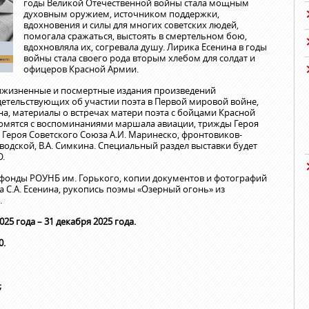
годы Великой Отечественной войны стала мощным
духовным оружием, источником поддержки,
вдохновения и силы для многих советских людей,
помогала сражаться, выстоять в смертельном бою,
вдохновляла их, согревала душу. Лирика Есенина в годы
войны стала своего рода вторым хлебом для солдат и
офицеров Красной Армии.
рижизненные и посмертные издания произведений
идетельствующих об участии поэта в Первой мировой войне,
на, материалы о встречах матери поэта с бойцами Красной
комятся с воспоминаниями маршала авиации, трижды Героя
 Героя Советского Союза А.И. Маринеско, фронтовиков-
зводской, В.А. Симкина. Специальный раздел выставки будет
О.
 фонды РОУНБ им. Горького, копии документов и фотографий
 С.А. Есенина, рукопись поэмы «Озерный огонь» из
.
25 года – 31 декабря 2025 года.
0.
;