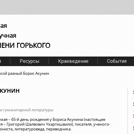
ная
учная
МЕНИ ГОРЬКОГО
м
Ресурсы
Краеведение
События
акой разный Борис Акунин
АКУНИН
и гуманитарной литературы
 мая – 65-й день рождения у Бориса Акунина (настоящее
я – Григорий Шалвович Чхартишвили), писателя, ученого-
ониста, литературоведа, переводчика.