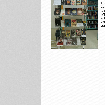
Пр
пи
«Н
«П
«П
«Л
ли