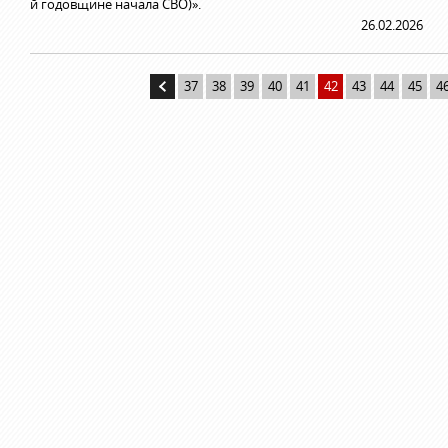
й годовщине начала СВО)».
26.02.2026
37
38
39
40
41
42
43
44
45
4