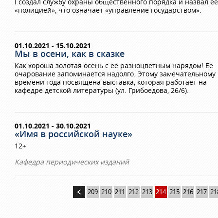
I создал службу охраны общественного порядка и назвал ее
«полицией», что означает «управление государством».
01.10.2021 - 15.10.2021
Мы в осени, как в сказке
Как хороша золотая осень с ее разноцветным нарядом! Ее
очарование запоминается надолго. Этому замечательному
времени года посвящена выставка, которая работает на
кафедре детской литературы (ул. Грибоедова, 26/6).
01.10.2021 - 30.10.2021
«Имя в российской науке»
12+
Кафедра периодических изданий
209
210
211
212
213
214
215
216
217
21