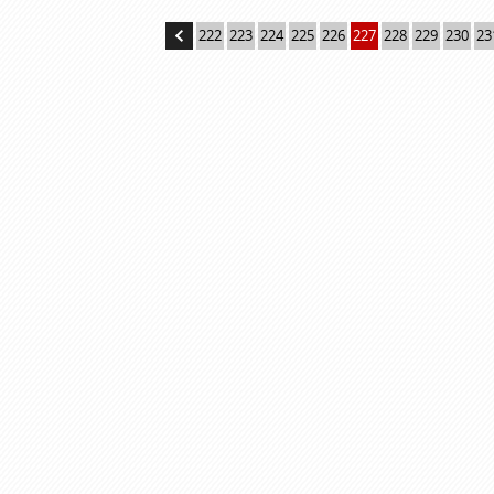
222
223
224
225
226
227
228
229
230
23