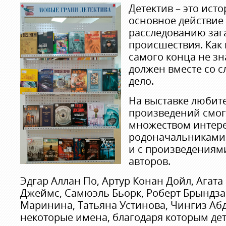
Детектив – это исто
основное действие
расследованию заг
происшествия. Как 
самого конца не зна
должен вместе со с
дело.
На выставке любит
произведений смог
множеством интере
родоначальниками 
и с произведениям
авторов.
Эдгар Аллан По, Артур Конан Дойл, Агата
Джеймс, Самюэль Бьорк, Роберт Брындза
Маринина, Татьяна Устинова, Чингиз Абд
некоторые имена, благодаря которым де