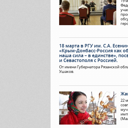
19 
Фед
уча
про
обс
гер
18 марта в РГУ им. С.А. Есе
«Крым-Донбасс-Россия как 
наша сила – в единстве», п
и Севастополя с Россией.
От имени Губернатора Рязанской обл
Ушаков.
Жа
22 
сов
муч
имп
(Ма