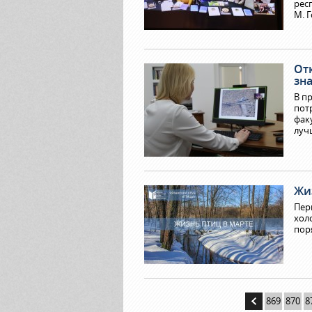
рес
М. 
От
зн
В п
пот
фак
луч
Жи
Пер
хол
пор
869
870
8