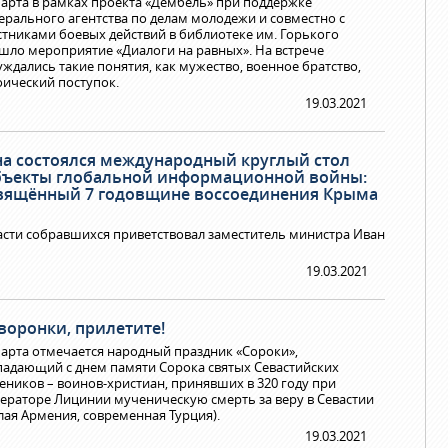
марта в рамках проекта «Дембель» при поддержке
ерального агентства по делам молодежи и совместно с
стниками боевых действий в библиотеке им. Горького
шло мероприятие «Диалоги на равных». На встрече
уждались такие понятия, как мужество, военное братство,
оический поступок.
19.03.2021
нина состоялся международный круглый стол
объекты глобальной информационной войны:
освящённый 7 годовщине воссоединения Крыма
асти собравшихся приветствовал заместитель министра Иван
19.03.2021
воронки, прилетите!
марта отмечается народный праздник «Сороки»,
падающий с днем памяти Сорока святых Севастийских
еников – воинов-христиан, принявших в 320 году при
ераторе Лицинии мученическую смерть за веру в Севастии
лая Армения, современная Турция).
19.03.2021