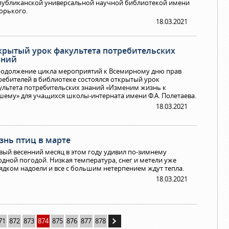
публиканской универсальной научной библиотекой имени
Горького.
18.03.2021
крытый урок факультета потребительских
аний
родолжение цикла мероприятий к Всемирному дню прав
ребителей в библиотеке состоялся открытый урок
ультета потребительских знаний «Изменим жизнь к
шему» для учащихся школы-интерната имени Ф.А. Полетаева.
18.03.2021
знь птиц в марте
вый весенний месяц в этом году удивил по-зимнему
одной погодой. Низкая температура, снег и метели уже
ядком надоели и все с большим нетерпением ждут тепла.
18.03.2021
71
872
873
874
875
876
877
878