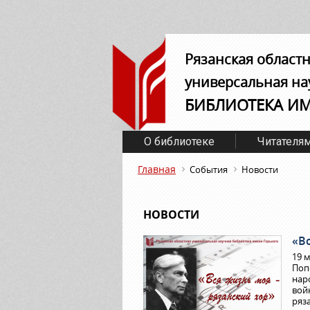
Рязанская област
универсальная на
БИБЛИОТЕКА И
О библиотеке
Читателя
Главная
События
Новости
НОВОСТИ
«В
19 
Поп
нар
вой
ряз