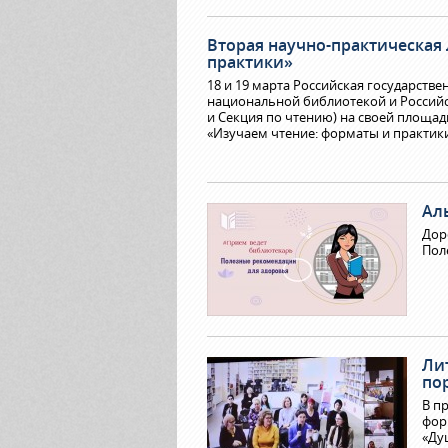
Вторая научно-практическая
практики»
18 и 19 марта Российская государстве
национальной библиотекой и Российс
и Секция по чтению) на своей площа
«Изучаем чтение: форматы и практики
Ал
Дор
Пол
Ли
по
В п
фор
«Ду