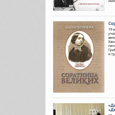
имя
Со
19 
уча
вел
Хво
пят
Гри
и т
«Д
«Д