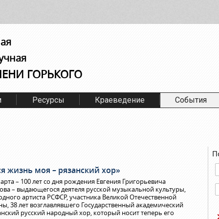
ная
учная
МЕНИ ГОРЬКОГО
м
Ресурсы
Краеведение
События
П
ся жизнь моя – рязанский хор»
марта – 100 лет со дня рождения Евгения Григорьевича
ова – выдающегося деятеля русской музыкальной культуры,
одного артиста РСФСР, участника Великой Отечественной
ны, 38 лет возглавлявшего Государственный академический
анский русский народный хор, который носит теперь его