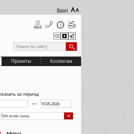
A
A
Вход
|
Проекты
Коллегам
оказать за период
Обо всем сразу
Афиша