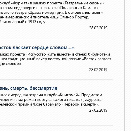
оклуб «Формат» в рамках проекта «Театральные сезоны»
дставил видеоверсию спектакля «Поллианна» Каменск-
льского театра «Драма номер три». В основе спектакля –
ан американской писательницы Элинор Портер,
бликованный в 1913 году.
28.02.2019
осток ласкает сердце словом…»
амках проекта «Искусство жить вместе» в стенах библиотеки
шел традиционный вечер восточной поэзии «Восток ласкает
дце словом».
28.02.2019
знь, смерть, бессмертие
шла очередная встреча в клубе «Книгочей». Предметом
уждения стал роман португальского писателя, лауреата
елевской премии Жозе Сарамаго «Перебои в смерти».
27.02.2019