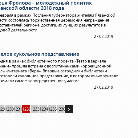
рья Фролова – молодежный политик
анской области 2018 года
февраля в рамках Послания губернатора жителям Рязанской
асти состоялась торжественная церемония награждения
дставителей региона, достигших лучших результатов в
довой деятельности.
27.02.2019
селое кукольное представление
одня в рамках библиотечного проекта «Театр в зеркале
мени» прошла встреча с воспитанниками коррекционной
лы-интерната «Вера». Впервые сотрудники библиотеки
готовили кукольное представление, в котором юные зрители
нимали самое непосредственное участие.
27.02.2019
229
1230
1231
1232
1233
1234
1235
1236