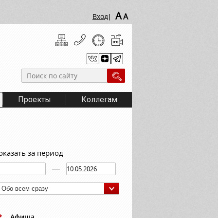
A
A
Вход
|
Проекты
Коллегам
оказать за период
Обо всем сразу
Афиша