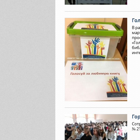
Го
В р
мар
про
«Го
биб
инт
Го
Сот
№ 2