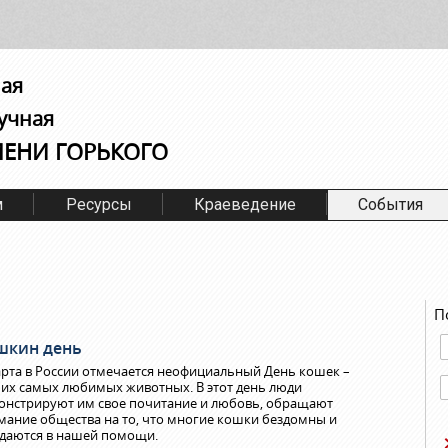
ная
учная
МЕНИ ГОРЬКОГО
м
Ресурсы
Краеведение
События
П
шкин день
арта в России отмечается неофициальный День кошек –
их самых любимых животных. В этот день люди
онстрируют им свое почитание и любовь, обращают
мание общества на то, что многие кошки бездомны и
даются в нашей помощи.