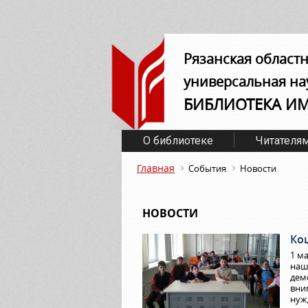
Рязанская област
универсальная на
БИБЛИОТЕКА И
О библиотеке
Читателя
Главная
События
Новости
НОВОСТИ
Ко
1 м
наш
дем
вни
нуж