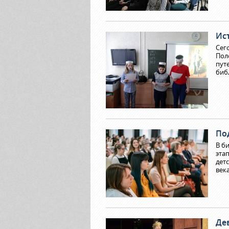
Ис
Сег
Пол
пут
биб
По
В б
эта
дет
век
Де