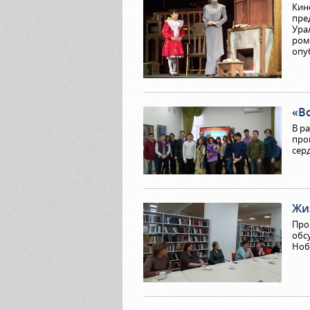
Кин
пре
Ура
ром
опу
«В
В р
про
сер
Жи
Про
обс
Ноб