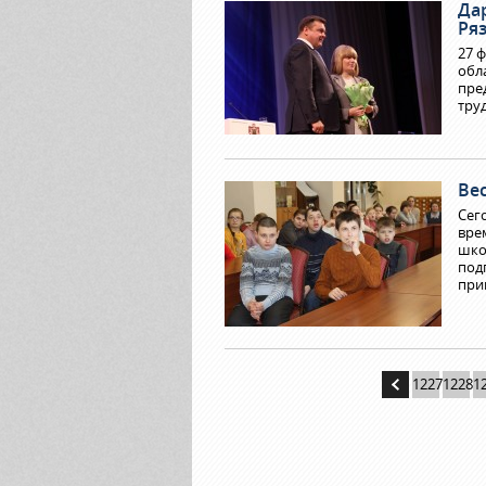
Да
Ряз
27 
обл
пре
тру
Ве
Сег
вре
шко
под
при
1227
1228
1